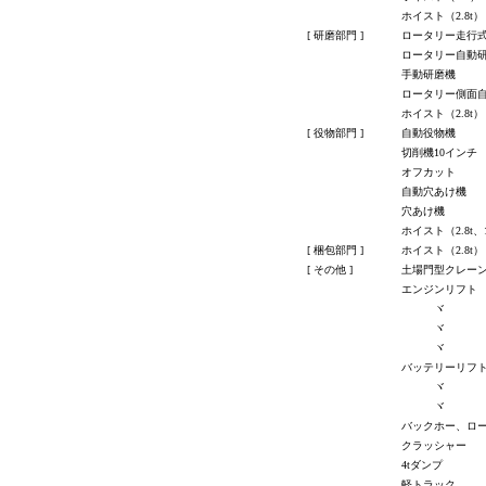
ホイスト（2.8t）
[ 研磨部門 ]
ロータリー走行
ロータリー自動
手動研磨機
ロータリー側面
ホイスト（2.8t）
[ 役物部門 ]
自動役物機
切削機10インチ
オフカット
自動穴あけ機
穴あけ機
ホイスト（2.8t、
[ 梱包部門 ]
ホイスト（2.8t）
[ その他 ]
土場門型クレーン（
エンジンリフト
ヾ
ヾ
ヾ
バッテリーリフ
ヾ
ヾ
バックホー、ロ
クラッシャー
4tダンプ
軽トラック