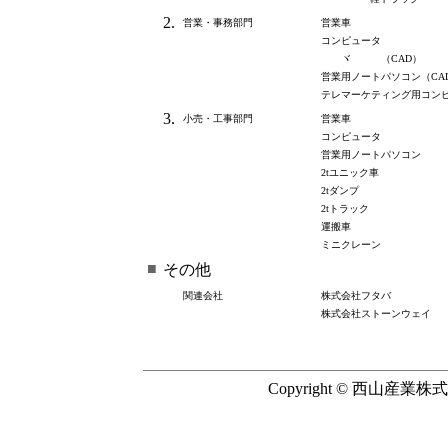
2.
営業・事務部門
営業車
コンピュータ
ヾ （CAD）
営業用ノートパソコン（CA
テレマーケティング用コン
3.
小売・工事部門
営業車
コンピュータ
営業用ノートパソコン
2tユニック車
2tダンプ
2tトラック
運搬車
ミニクレーン
■
その他
関連会社
株式会社フタバ
株式会社ストーンウェイ
Copyright © 西山産業株式