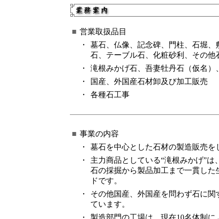
■
営業取扱品目
・
墓石、仏像、記念碑、門柱、石堀、
石、テーブル石、化粧砂利、その他
・
滝根みかげ石、吾妻牡丹石（仮名）
・
国産、外国産石材卸及び加工販売
・
各種石工事
■
事業の内容
・
墓石を中心とした石材の製造販売を
・
主力商品としている“滝根みかげ”は
石の採掘から製品加工まで一貫した
ドです。
・
その他国産、外国産を問わず石に関
ています。
・
製造部門の工場は、現在10名体制に