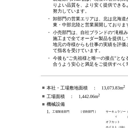
りよい品質を、より安く提供できる
努力しています。
・
卸部門の営業エリアは、北は北海道
東・中部北陸と営業展開しておりま
・
小売部門は、自社ブランドの“滝根み
施工まで全てオーダー製品を提供し
地元の寺様からも仕事の実績を評価
て指名を受けています。
・
今後も“ご先祖様と唯一の接点”とな
合うよう安心と満足をご提供すべく
2
■
本社・工場敷地面積 ： 13,073.83m
2
■
工場面積 ： 1,442.06m
■
機械設備
1.
工場製造部門
[ 切削部門 ]
サーキュラソー（
ヾ （中口
オフカット
ホイスト（10t）