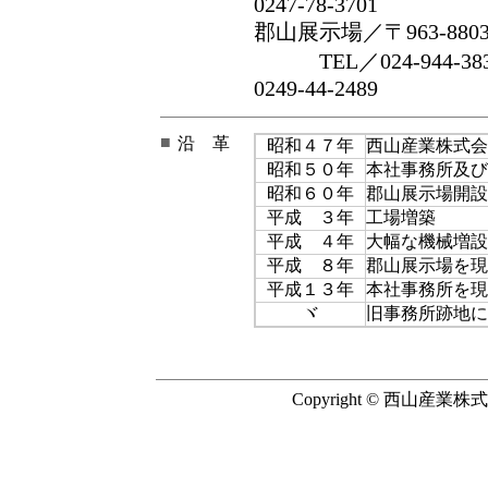
0247-78-3701
郡山展示場／〒963-880
TEL／024-944-38
0249-44-2489
■
沿 革
昭和４７年
西山産業株式会
昭和５０年
本社事務所及び
昭和６０年
郡山展示場開設
平成 ３年
工場増築
平成 ４年
大幅な機械増設
平成 ８年
郡山展示場を現
平成１３年
本社事務所を現
ヾ
旧事務所跡地に
Copyright © 西山産業株式