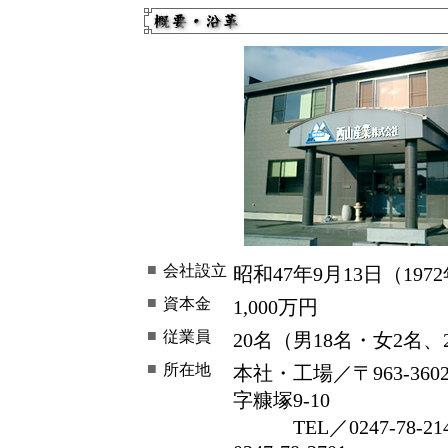
■
会社設立
昭和47年9月13日（197
■
資本金
1,000万円
■
従業員
20名（男18名・女2名、
■
所在地
本社・工場／〒963-36
字糠塚9-10
TEL／0247-78-21