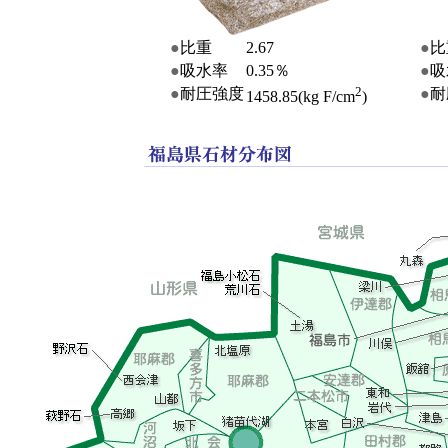
●
比重
2.67
●
比
●
吸水率
0.35％
●
吸
2
●
耐圧強度
●
耐
1458.85(kg F/cm
)